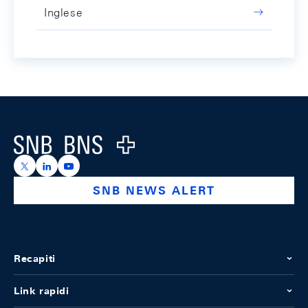
Inglese
Footer
Logo
https://x.com/snb_bns
https://ch.linkedin.com/company/swiss-national-ba
https://www.youtube.com/@swissnationalbank
SNB NEWS ALERT
Recapiti
Link rapidi