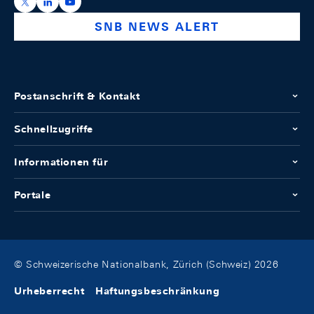
https://x.com/snb_bns
https://ch.linkedin.com/company/swiss-national-ba
https://www.youtube.com/@swissnationalbank
SNB NEWS ALERT
Postanschrift & Kontakt
Schnellzugriffe
Informationen für
Portale
© Schweizerische Nationalbank, Zürich (Schweiz) 2026
Urheberrecht
Haftungsbeschränkung