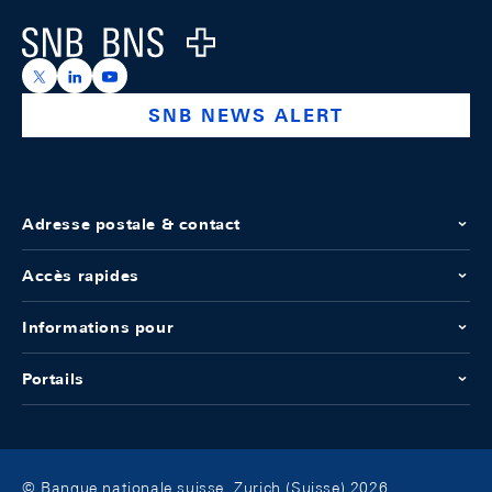
Logo
https://x.com/snb_bns
https://ch.linkedin.com/company/swiss-national-ba
https://www.youtube.com/@swissnationalbank
SNB NEWS ALERT
Adresse postale & contact
Accès rapides
Informations pour
Portails
© Banque nationale suisse, Zurich (Suisse) 2026