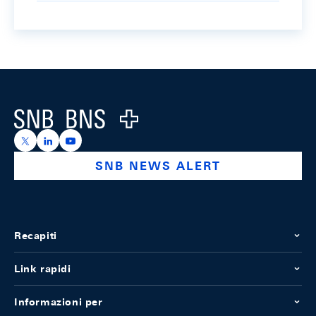
Footer
Logo
https://x.com/snb_bns
https://ch.linkedin.com/company/swiss-national-ba
https://www.youtube.com/@swissnationalbank
SNB NEWS ALERT
Recapiti
Link rapidi
Informazioni per