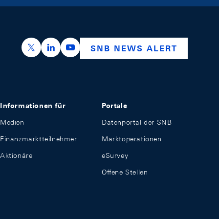
https://x.com/snb_bns
https://ch.linkedin.com/company/swiss-nation
https://www.youtube.com/@swissnation
SNB NEWS ALERT
Informationen für
Portale
Medien
Datenportal der SNB
Finanzmarktteilnehmer
Marktoperationen
Aktionäre
eSurvey
Offene Stellen