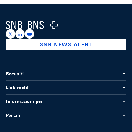
Footer
Logo
https://x.com/snb_bns
https://ch.linkedin.com/company/swiss-national-ba
https://www.youtube.com/@swissnationalbank
SNB NEWS ALERT
Recapiti
Link rapidi
Informazioni per
Portali