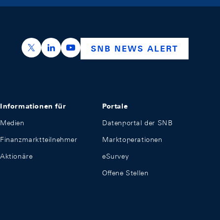
https://x.com/snb_bns
https://ch.linkedin.com/company/swiss-nation
https://www.youtube.com/@swissnation
SNB NEWS ALERT
Informationen für
Portale
Medien
Datenportal der SNB
Finanzmarktteilnehmer
Marktoperationen
Aktionäre
eSurvey
Offene Stellen