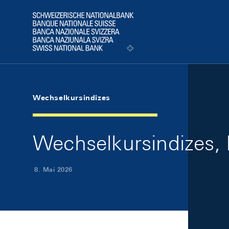
Skip Links Navigation
Header
Logo
Wechselkursindizes
Wechselkursindizes,
8. Mai 2026