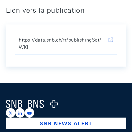
Lien vers la publication
https://data.snb.ch/fr/publishingSet/
WKI
Footer
Logo
https://x.com/snb_bns
https://ch.linkedin.com/company/swiss-national-ba
https://www.youtube.com/@swissnationalbank
SNB NEWS ALERT