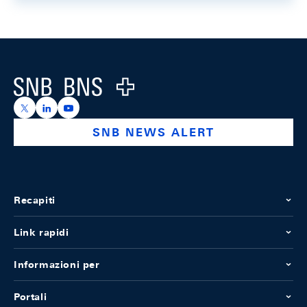
Footer
Logo
https://x.com/snb_bns
https://ch.linkedin.com/company/swiss-national-ba
https://www.youtube.com/@swissnationalbank
SNB NEWS ALERT
Recapiti
Link rapidi
Informazioni per
Portali