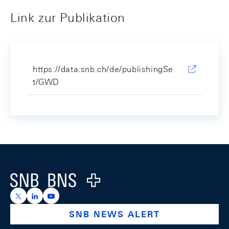
Link zur Publikation
https://data.snb.ch/de/publishingSe
t/GWD
Footer
Logo
https://x.com/snb_bns
https://ch.linkedin.com/company/swiss-national-ba
https://www.youtube.com/@swissnationalbank
SNB NEWS ALERT