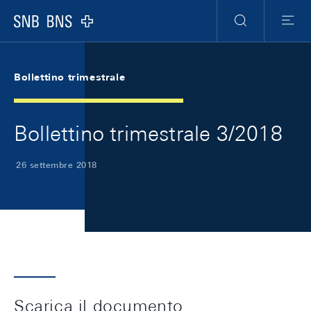
Skip Links Navigation
Header
Meta Navigation
Logo
Ricerca
Menu
Bollettino trimestrale
Bollettino trimestrale 3/2018
26 settembre 2018
Scarica il documento