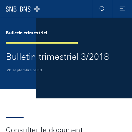
Skip Links Navigation
Header
Meta Navigation
Logo
Recherche
Menu
Bulletin trimestriel
Bulletin trimestriel 3/2018
26 septembre 2018
Consulter le document