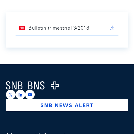
Bulletin trimestriel 3/2018
Footer
Logo
https://x.com/snb_bns
https://ch.linkedin.com/company/swiss-national-ba
https://www.youtube.com/@swissnationalbank
SNB NEWS ALERT