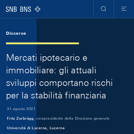
Skip Links Navigation
Header
Meta Navigation
Logo
Ricerca
Menu
Discorso
Mercati ipotecario e
immobiliare: gli attuali
sviluppi comportano rischi
per la stabilità finanziaria
31 agosto 2021
Fritz Zurbrügg,
vicepresidente della Direzione generale
Università di Lucerna, Lucerna