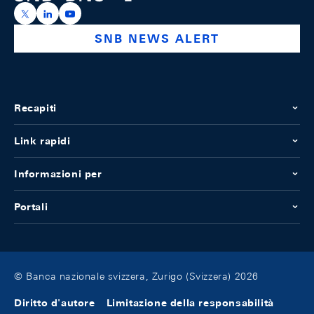
https://x.com/snb_bns
https://ch.linkedin.com/company/swiss-national-ba
https://www.youtube.com/@swissnationalbank
SNB NEWS ALERT
Recapiti
Link rapidi
Informazioni per
Portali
© Banca nazionale svizzera, Zurigo (Svizzera) 2026
Diritto d'autore
Limitazione della responsabilità