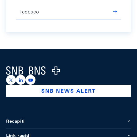
Tedesco
Footer
Logo
https://x.com/snb_bns
https://ch.linkedin.com/company/swiss-national-ba
https://www.youtube.com/@swissnationalbank
SNB NEWS ALERT
Recapiti
Link rapidi