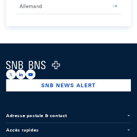
Allemand
Footer
Logo
https://x.com/snb_bns
https://ch.linkedin.com/company/swiss-national-ba
https://www.youtube.com/@swissnationalbank
SNB NEWS ALERT
Adresse postale & contact
Accès rapides