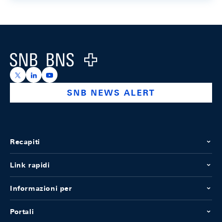
Footer
Logo
https://x.com/snb_bns
https://ch.linkedin.com/company/swiss-national-ba
https://www.youtube.com/@swissnationalbank
SNB NEWS ALERT
Recapiti
Link rapidi
Informazioni per
Portali