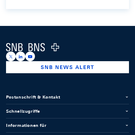
Footer
Logo
https://x.com/snb_bns
https://ch.linkedin.com/company/swiss-national-ba
https://www.youtube.com/@swissnationalbank
SNB NEWS ALERT
Postanschrift & Kontakt
Schnellzugriffe
Informationen für