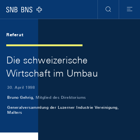
Skip Links Navigation
Header
Meta Navigation
Logo
Suche
Menu
Referat
Die schweizerische
Wirtschaft im Umbau
30. April 1998
Bruno Gehrig,
Mitglied des Direktoriums
Generalversammlung der Luzerner Industrie Vereinigung,
Malters