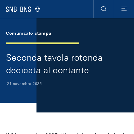
Skip Links Navigation
Header
Meta Navigation
Logo
Ricerca
Menu
Comunicato stampa
Seconda tavola rotonda
dedicata al contante
21 novembre 2025