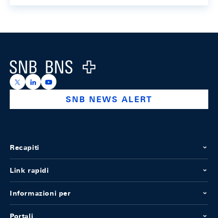
Footer
Logo
https://x.com/snb_bns
https://ch.linkedin.com/company/swiss-national-ba
https://www.youtube.com/@swissnationalbank
SNB NEWS ALERT
Recapiti
Link rapidi
Informazioni per
Portali