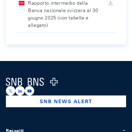
Rapporto intermedio della
Banca nazionale svizzera al 30
giugno 2025 (con tabelle e
allegato)
Footer
Logo
https://x.com/snb_bns
https://ch.linkedin.com/company/swiss-national-ba
https://www.youtube.com/@swissnationalbank
SNB NEWS ALERT
Recapiti