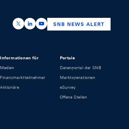
https://x.com/snb_bns
https://ch.linkedin.com/company/swiss-nation
https://www.youtube.com/@swissnation
SNB NEWS ALERT
Informationen für
Portale
Medien
Datenportal der SNB
Finanzmarktteilnehmer
Marktoperationen
Aktionäre
eSurvey
Offene Stellen