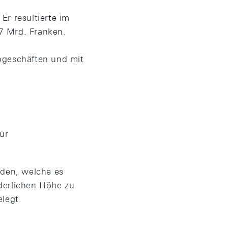
Er resultierte im
7 Mrd. Franken.
ogeschäften und mit
ür
lden, welche es
derlichen Höhe zu
elegt.