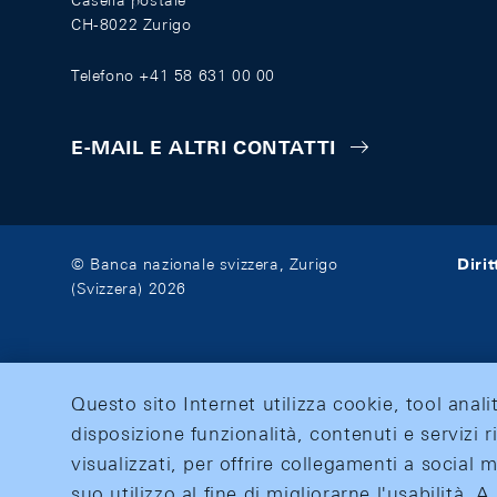
Casella postale
CH-8022 Zurigo
Telefono +41 58 631 00 00
E-MAIL E ALTRI CONTATTI
Diri
© Banca nazionale svizzera, Zurigo
(Svizzera) 2026
Questo sito Internet utilizza cookie, tool anali
disposizione funzionalità, contenuti e servizi r
visualizzati, per offrire collegamenti a social
suo utilizzo al fine di migliorarne l'usabilità.