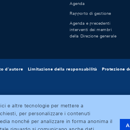
Agenda
Rapporto di gestione
Agenda e precedenti
interventi dei membri
della Direzione generale
tto d'autore
Limitazione della responsabilità
Protezione de
tici e altre tecnologie per mettere a
ichiesti, per personalizzare i contenuti
 media nonché per analizzare in forma anonima il
A
 A tale riguardo si comunicano anche dati