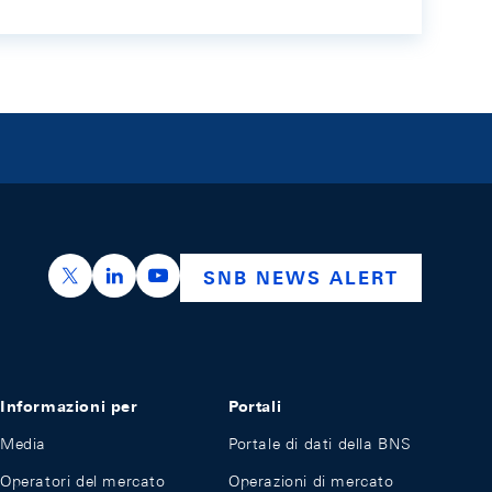
https://x.com/snb_bns
https://ch.linkedin.com/company/swiss-nation
https://www.youtube.com/@swissnation
SNB NEWS ALERT
Informazioni per
Portali
Media
Portale di dati della BNS
Operatori del mercato
Operazioni di mercato