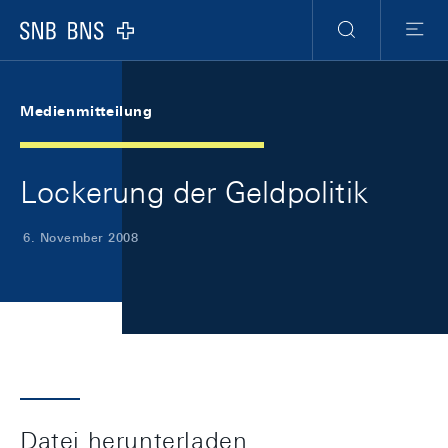
Skip Links Navigation
Header
Meta Navigation
Logo
Suche
Menu
Medienmitteilung
Lockerung der Geldpolitik
6. November 2008
Datei herunterladen