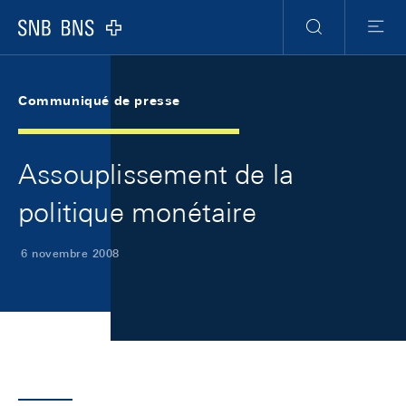
Skip Links Navigation
Header
Meta Navigation
Logo
Recherche
Menu
Communiqué de presse
Assouplissement de la
politique monétaire
6 novembre 2008