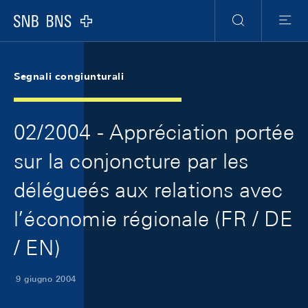
Skip Links Navigation
Header
Meta Navigation
Logo
Ricerca
Menu
Segnali congiunturali
02/2004 - Appréciation portée
sur la conjoncture par les
délégueés aux relations avec
l’économie régionale (FR / DE
/ EN)
9 giugno 2004