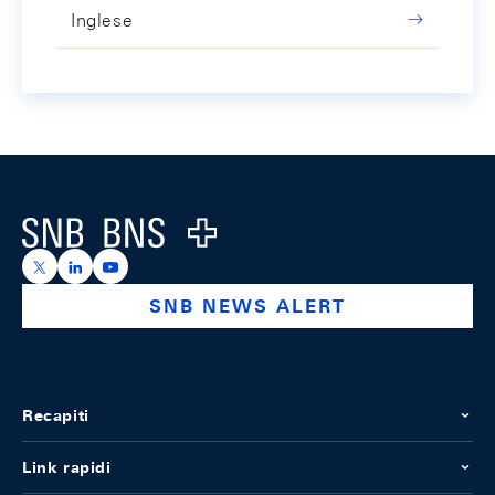
Inglese
Footer
Logo
https://x.com/snb_bns
https://ch.linkedin.com/company/swiss-national-ba
https://www.youtube.com/@swissnationalbank
SNB NEWS ALERT
Recapiti
Link rapidi