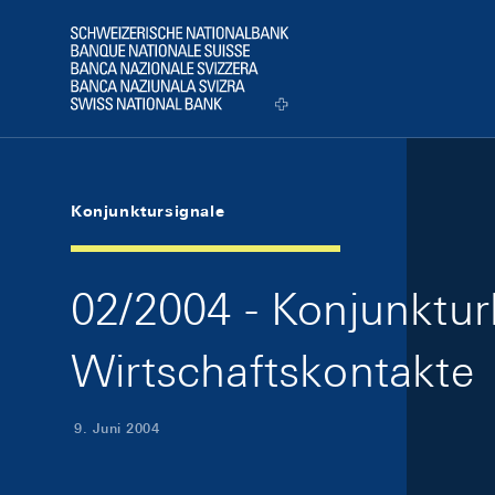
Skip Links Navigation
Header
Logo
Konjunktursignale
02/2004 - Konjunkturl
Wirtschaftskontakte
9. Juni 2004