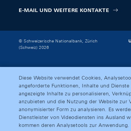
E-MAIL UND WEITERE KONTAKTE
U
© Schweizerische Nationalbank, Zürich
(Schweiz) 2026
Diese Website verwendet Cookies, Analysetoo
angeforderte Funktionen, Inhalte und Dienste 
angezeigte Inhalte zu personalisieren, Verkn
anzubieten und die Nutzung der Website zur V
anonymisierter Form zu analysieren. Es werd
Dienstleister von Videodiensten ins Ausland 
kommen deren Analysetools zur Anwendung. M