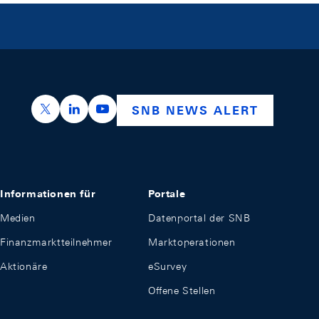
https://x.com/snb_bns
https://ch.linkedin.com/company/swiss-nation
https://www.youtube.com/@swissnation
SNB NEWS ALERT
Informationen für
Portale
Medien
Datenportal der SNB
Finanzmarktteilnehmer
Marktoperationen
Aktionäre
eSurvey
Offene Stellen