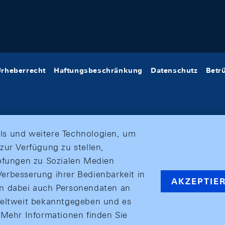
rheberrecht
Haftungsbeschränkung
Datenschutz
Betr
ls und weitere Technologien, um
zur Verfügung zu stellen,
üpfungen zu Sozialen Medien
erbesserung ihrer Bedienbarkeit in
AKZEPTIE
en dabei auch Personendaten an
weltweit bekanntgegeben und es
ehr Informationen finden Sie