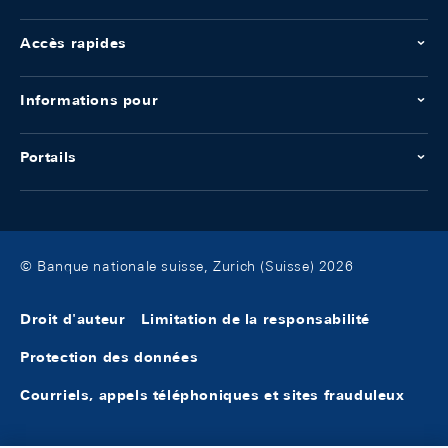
pensions de titres et à l'émission de titres de
Accès rapides
créance à court terme (Bons de la BNS), ce qui
a permis de réduire l'offre de liquidités sur le
marché monétaire. En 2023 et 2024, le recul
Informations pour
des avoirs à vue s'est poursuivi.
Portails
© Banque nationale suisse, Zurich (Suisse) 2026
Droit d'auteur
Limitation de la responsabilité
Protection des données
Courriels, appels téléphoniques et sites frauduleux