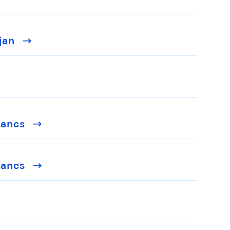
jan
rancs
rancs