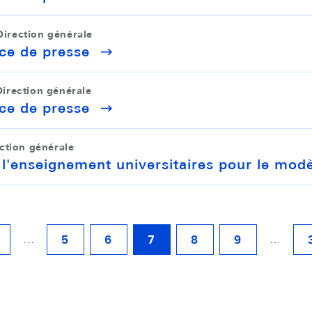
Direction générale
ce de presse
irection générale
ce de presse
ction générale
l'enseignement universitaires pour le modè
…
…
5
6
7
8
9