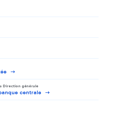
tée
 Direction générale
 banque centrale