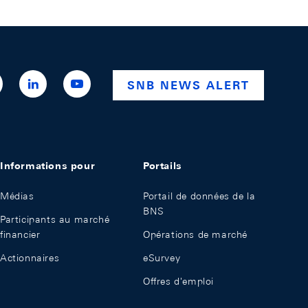
ttps://x.com/snb_bns
https://ch.linkedin.com/company/swiss-
https://www.youtube.com/@swissnationalba
SNB NEWS ALERT
national-
bank
Informations pour
Portails
Médias
Portail de données de la
BNS
Participants au marché
financier
Opérations de marché
Actionnaires
eSurvey
Offres d'emploi