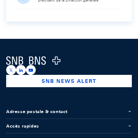
président de la Direction générale
Footer
Logo
https://x.com/snb_bns
https://ch.linkedin.com/company/swiss-national-ba
https://www.youtube.com/@swissnationalbank
SNB NEWS ALERT
Adresse postale & contact
Accès rapides