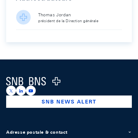
Thomas Jordan
président de la Direction générale
Footer
Logo
https://x.com/snb_bns
https://ch.linkedin.com/company/swiss-national-ba
https://www.youtube.com/@swissnationalbank
SNB NEWS ALERT
Adresse postale & contact