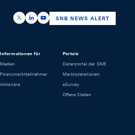
https://x.com/snb_bns
https://ch.linkedin.com/company/swiss-nation
https://www.youtube.com/@swissnation
SNB NEWS ALERT
Informationen für
Portale
Medien
Datenportal der SNB
Finanzmarktteilnehmer
Marktoperationen
Aktionäre
eSurvey
Offene Stellen