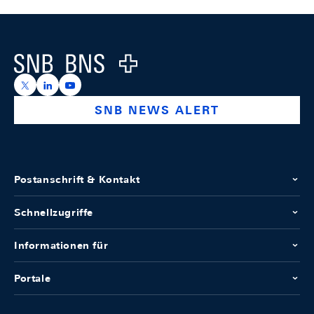
Footer
Logo
https://x.com/snb_bns
https://ch.linkedin.com/company/swiss-national-ba
https://www.youtube.com/@swissnationalbank
SNB NEWS ALERT
Postanschrift & Kontakt
Schnellzugriffe
Informationen für
Portale