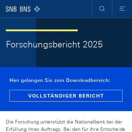
Skip Links Navigation
Header
Meta Navigation
Logo
Suche
Menu
Forschungsbericht 2025
Hier gelangen Sie zum Downloadbereich:
VOLLSTÄNDIGER BERICHT
Die Forschung unterstützt die Nationalbank bei der
Erfüllung ihres Auftrags. Bei den für ihre Entscheide