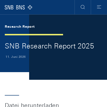
Skip Links Navigation
Header
Meta Navigation
Logo
Suche
Menu
Research Report
SNB Research Report 2025
11. Juni 2026
Datei herunterladen