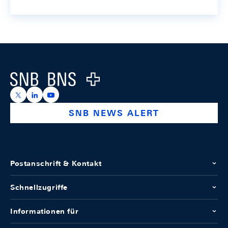
Footer
Logo
https://x.com/snb_bns
https://ch.linkedin.com/company/swiss-national-ba
https://www.youtube.com/@swissnationalbank
SNB NEWS ALERT
Postanschrift & Kontakt
Schnellzugriffe
Informationen für