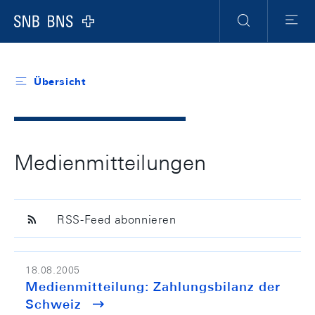
Header
Meta
Navigation
Logo
Suche
Menu
Übersicht
Medienmitteilungen
RSS-Feed abonnieren
18.08.2005
Medienmitteilung: Zahlungsbilanz der
Schweiz