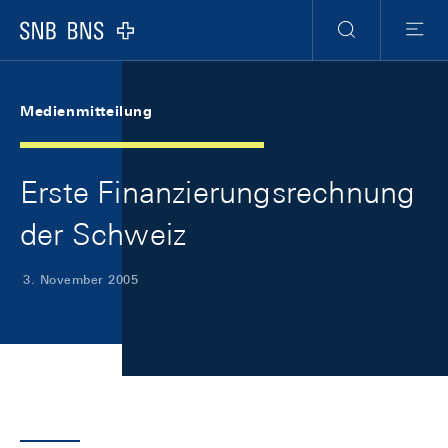
Skip Links Navigation
Header
Meta Navigation
Logo
Suche
Menu
Medienmitteilung
Erste Finanzierungsrechnung
der Schweiz
3. November 2005