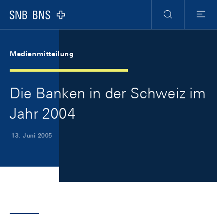
Skip Links Navigation
Header
Meta Navigation
Logo
Suche
Menu
Medienmitteilung
Die Banken in der Schweiz im
Jahr 2004
13. Juni 2005