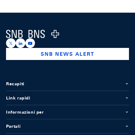
Footer
Logo
https://x.com/snb_bns
https://ch.linkedin.com/company/swiss-national-ba
https://www.youtube.com/@swissnationalbank
SNB NEWS ALERT
Recapiti
Link rapidi
Informazioni per
Portali