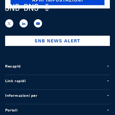
APRI IMPOSTAZIONI
Logo
https://x.com/snb_bns
https://ch.linkedin.com/company/swiss-
https://www.youtube.com/@swissnation
national-
bank
SNB NEWS ALERT
Recapiti
Link rapidi
Informazioni per
Portali