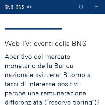
Header
Meta
Navigation
Logo
Ricerca
Menu
Web-TV: eventi della BNS
Aperitivo del mercato
monetario della Banca
nazionale svizzera: Ritorno a
tassi di interesse positivi:
perché una remunerazione
differenziata ("reserve tiering")?