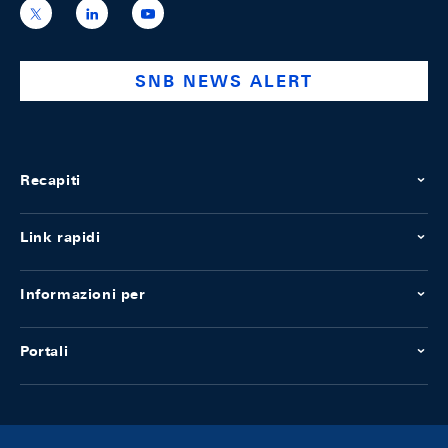
https://x.com/snb_bns
https://ch.linkedin.com/company/swiss-
https://www.youtube.com/@swissnation
national-
bank
SNB NEWS ALERT
Recapiti
Link rapidi
Informazioni per
Portali