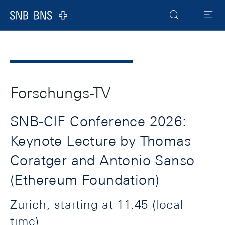
Header
Meta
Navigation
Logo
Suche
Menu
Forschungs-TV
SNB-CIF Conference 2026:
Keynote Lecture by Thomas
Coratger and Antonio Sanso
(Ethereum Foundation)
Zurich, starting at 11.45 (local
time)