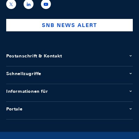
https://x.com/snb_bns
https://ch.linkedin.com/company/swiss-
https://www.youtube.com/@swissnation
national-
bank
SNB NEWS ALERT
Postanschrift & Kontakt
Schnellzugriffe
Informationen für
Portale