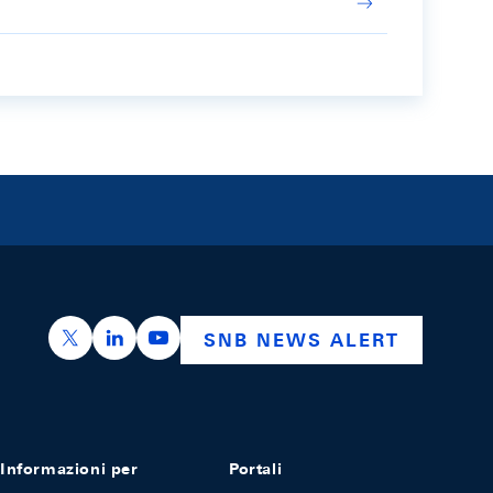
https://x.com/snb_bns
https://ch.linkedin.com/company/swiss-nation
https://www.youtube.com/@swissnation
SNB NEWS ALERT
Informazioni per
Portali