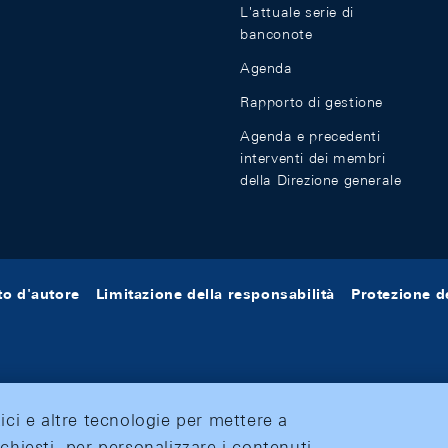
L'attuale serie di
banconote
Agenda
Rapporto di gestione
Agenda e precedenti
interventi dei membri
della Direzione generale
tto d'autore
Limitazione della responsabilità
Protezione de
tici e altre tecnologie per mettere a
ichiesti, per personalizzare i contenuti