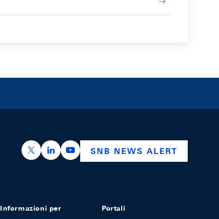
https://x.com/snb_bns
https://ch.linkedin.com/company/swiss-nation
https://www.youtube.com/@swissnation
SNB NEWS ALERT
Informazioni per
Portali