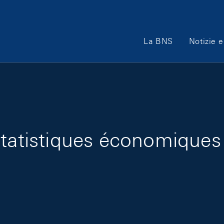
Main Navigation
La BNS
Notizie e
tatistiques économiques j