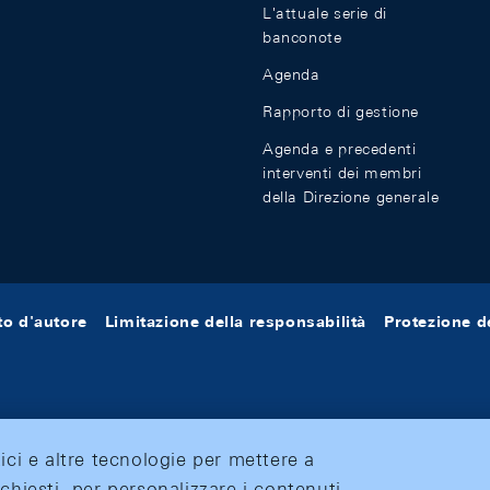
L'attuale serie di
banconote
Agenda
Rapporto di gestione
Agenda e precedenti
interventi dei membri
della Direzione generale
tto d'autore
Limitazione della responsabilità
Protezione de
tici e altre tecnologie per mettere a
ichiesti, per personalizzare i contenuti