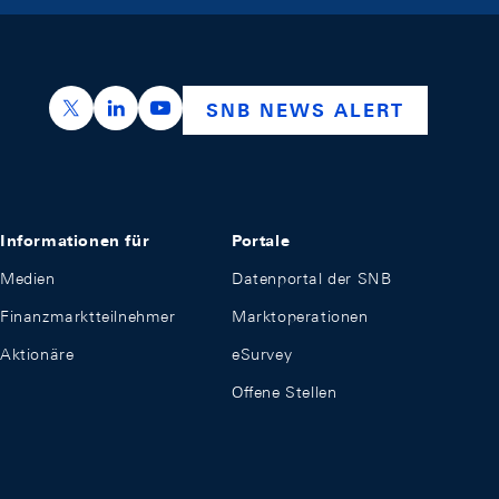
https://x.com/snb_bns
https://ch.linkedin.com/company/swiss-nation
https://www.youtube.com/@swissnation
SNB NEWS ALERT
Informationen für
Portale
Medien
Datenportal der SNB
Finanzmarktteilnehmer
Marktoperationen
Aktionäre
eSurvey
Offene Stellen