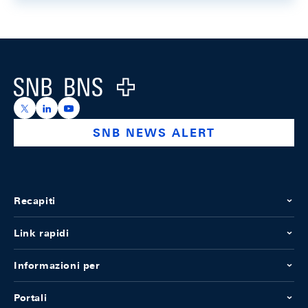
Footer
Logo
https://x.com/snb_bns
https://ch.linkedin.com/company/swiss-national-ba
https://www.youtube.com/@swissnationalbank
SNB NEWS ALERT
Recapiti
Link rapidi
Informazioni per
Portali