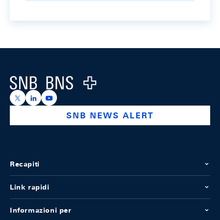
Footer
Logo
https://x.com/snb_bns
https://ch.linkedin.com/company/swiss-national-ba
https://www.youtube.com/@swissnationalbank
SNB NEWS ALERT
Recapiti
Link rapidi
Informazioni per