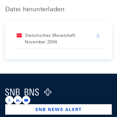
Datei herunterladen
Statistisches Monatsheft
November 2004
Footer
Logo
https://x.com/snb_bns
https://ch.linkedin.com/company/swiss-national-ba
https://www.youtube.com/@swissnationalbank
SNB NEWS ALERT