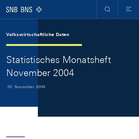
Skip Links Navigation
Header
Meta Navigation
Logo
Suche
Menu
Volkswirtschaftliche Daten
Statistisches Monatsheft
November 2004
30. November 2004