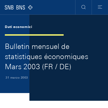
Skip Links Navigation
Header
Meta Navigation
Logo
Ricerca
Menu
Dati economici
Bulletin mensuel de
statistiques économiques
Mars 2003 (FR / DE)
31 marzo 2003