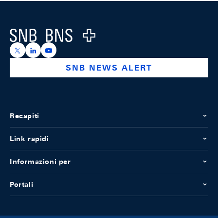
Footer
Logo
https://x.com/snb_bns
https://ch.linkedin.com/company/swiss-national-ba
https://www.youtube.com/@swissnationalbank
SNB NEWS ALERT
Recapiti
Link rapidi
Informazioni per
Portali