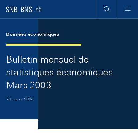
Skip Links Navigation
Header
Meta Navigation
Logo
Recherche
Menu
Données économiques
Bulletin mensuel de
statistiques économiques
Mars 2003
31 mars 2003