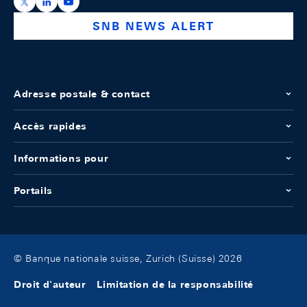
https://x.com/snb_bns
https://ch.linkedin.com/company/swiss-national-ba
https://www.youtube.com/@swissnationalbank
SNB NEWS ALERT
Adresse postale & contact
Accès rapides
Informations pour
Portails
© Banque nationale suisse, Zurich (Suisse) 2026
Droit d'auteur
Limitation de la responsabilité