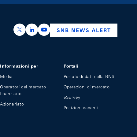
https://x.com/snb_bns
https://ch.linkedin.com/company/swiss-nation
https://www.youtube.com/@swissnation
SNB NEWS ALERT
Informazioni per
Portali
Media
Portale di dati della BNS
Operatori del mercato
Operazioni di mercato
finanziario
eSurvey
Azionariato
Posizioni vacanti