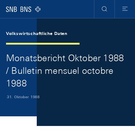
Skip Links Navigation
Header
Meta Navigation
Logo
Suche
Menu
Volkswirtschaftliche Daten
Monatsbericht Oktober 1988
/ Bulletin mensuel octobre
1988
31. Oktober 1988