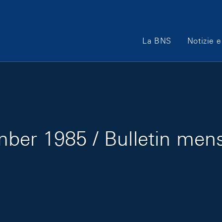
Main Navigation
La BNS
Notizie e
ber 1985 / Bulletin men