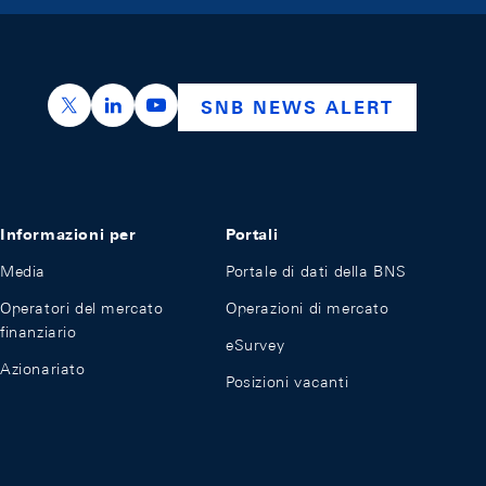
https://x.com/snb_bns
https://ch.linkedin.com/company/swiss-nation
https://www.youtube.com/@swissnation
SNB NEWS ALERT
Informazioni per
Portali
Media
Portale di dati della BNS
Operatori del mercato
Operazioni di mercato
finanziario
eSurvey
Azionariato
Posizioni vacanti